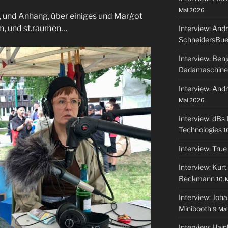
Mai 2026
 und Anhang, über einiges und Marġot
m, und st.raumen…
Interview: And
SchneidersBue
Interview: Ben
Dadamaschine
Interview: An
Mai 2026
Interview: dBs 
Technologies
1
Interview: True
Interview: Kurt
Beckmann
10. 
Interview: Joh
Minibooth
9. Ma
Interview: Hai