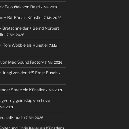
lav Peloušek von Bastl
7. Mai 2026
an + BärBär als Künstler
7. Mai 2026
nk Bretschneider + Bernd Norbert
tler
7. Mai 2026
+ Toni Wobble als Künstler
7. Mai
 von Mad Sound Factory
7. Mai 2026
an Jungl von der HfS Ernst Busch
7.
ander Spree ein Künstler
7. Mai 2026
lugvél og geimskip von Love
 Mai 2026
i von afk-audio
7. Mai 2026
Solter und Chris Keller als Künstler
7.