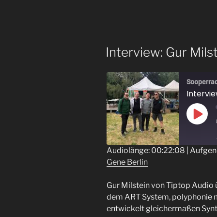
Interview: Gur Mils
Sooperra
Intervie
Play
Epis
Audiolänge: 00:22:08
|
Aufgen
Gene Berlin
TEILEN
RSS FEED
LINK
Gur Milstein von Tiptop Audio
dem ART System, polyphonie m
EMBED
entwickelt gleichermaßen Synt