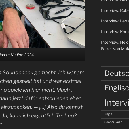
Interview: Robe
Interview: Leo
Interview: Korh
Interview: Hél
Farrell von Ma
aas + Nadine 2024
Deuts
nen Soundcheck gemacht. Ich war am
nchen gespielt hat und war erstmal
Englis
no spiele ich hier nicht. Macht
dann jetzt dafür entschieden eher
Interv
einzupacken. — […] Also du kannst
Jingle
 Ja, kann ich eigentlich Techno? —
SooperRadio
“