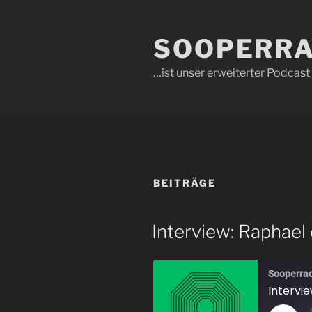
Zum
Inhalt
SOOPERRA
springen
…ist unser erweiterter Podcas
BEITRÄGE
Interview: Raphael
Sooperra
Intervi