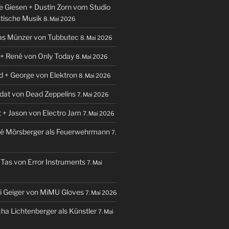
te Giesen + Dustin Zorn vom Studio
stische Musik
8. Mai 2026
ias Münzer von Tubbutec
8. Mai 2026
e + René von Only Today
8. Mai 2026
id + George von Elektron
8. Mai 2026
udat von Dead Zeppelins
7. Mai 2026
t + Jason von Electro Jam
7. Mai 2026
ré Mörsberger als Feuerwehrmann
7.
 Tas von Error Instruments
7. Mai
hi Geiger von MiMU Gloves
7. Mai 2026
cha Lichtenberger als Künstler
7. Mai