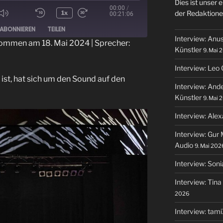
Dies ist unser
00:00
/
der Redaktione
1x
00:21:06
ode
ABONNIEREN
TEILEN
Interview: Anu
ommen am 18. Mai 2024
| Sprecher:
Künstler
9. Mai 
Interview: Leo
ist, hat sich um den Sound auf den
Interview: And
Künstler
9. Mai 
Interview: Alex
Interview: Gur 
Audio
9. Mai 202
Interview: Soni
Interview: Tin
2026
Interview: tami