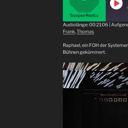
Play
Epis
Audiolänge: 00:21:06
|
Aufgen
Frank
,
Thomas
TEILEN
RSS FEED
LINK
Raphael, ein FOH der Systemer 
Bühnen gekümmert.
EMBED