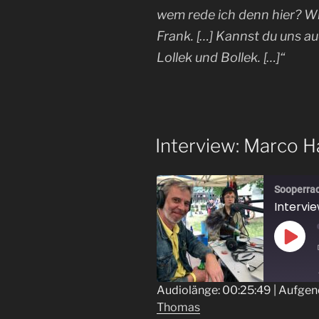
wem rede ich denn hier? W
Frank. […] Kannst du uns 
Lollek und Bollek. […]“
Interview: Marco H
Sooperra
Intervi
Play
Epis
Audiolänge: 00:25:49
|
Aufgen
Thomas
TEILEN