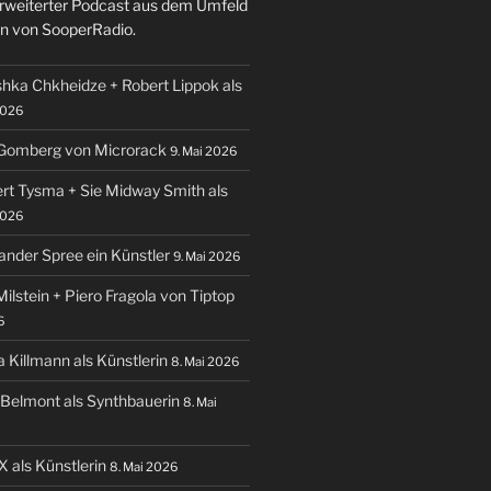
 erweiterter Podcast aus dem Umfeld
n von SooperRadio.
shka Chkheidze + Robert Lippok als
2026
 Gomberg von Microrack
9. Mai 2026
ert Tysma + Sie Midway Smith als
2026
ander Spree ein Künstler
9. Mai 2026
Milstein + Piero Fragola von Tiptop
6
a Killmann als Künstlerin
8. Mai 2026
a Belmont als Synthbauerin
8. Mai
X als Künstlerin
8. Mai 2026