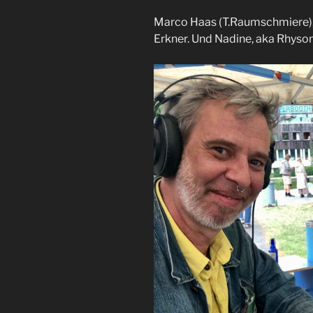
RSS FEED
LINK
Marco Haas (T.Raumschmiere),
Erkner. Und Nadine, aka Rhyso
EMBED