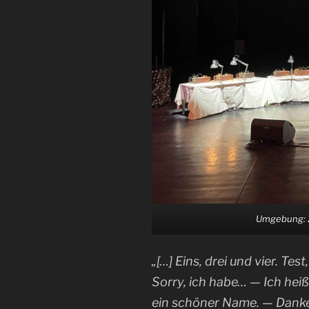
Umgebung: 
„[…] Eins, drei und vier. Te
Sorry, ich habe… — Ich heiß
ein schöner Name. — Dank