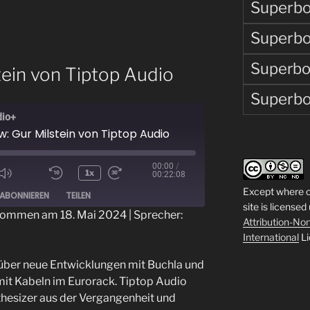
Superbo
Superbo
Superbo
tein von Tiptop Audio
Superbo
dio+
w: Gur Milstein von Tiptop Audio
00:00
/
1x
00:22:08
ode
Except where o
ABONNIEREN
TEILEN
site is licensed
ommen am 18. Mai 2024
| Sprecher:
Attribution-N
International
Li
 über neue Entwicklungen mit Buchla und
it Kabeln im Eurorack. Tiptop Audio
hesizer aus der Vergangenheit und