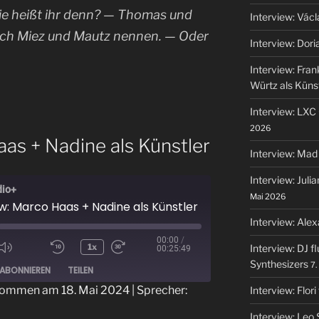
ie heißt ihr denn? — Thomas und
Interview: Vác
auch Miez und Mautz nennen. — Oder
Interview: Dori
Interview: Fra
Würtz als Küns
Interview: LXC 
2026
aas + Nadine als Künstler
Interview: Mad
Interview: Juli
dio+
Mai 2026
ew: Marco Haas + Nadine als Künstler
Interview: Alex
00:00
/
1x
Interview: DJ f
00:25:49
ode
Synthesizers
7.
ABONNIEREN
TEILEN
ommen am 18. Mai 2024
| Sprecher:
Interview: Flor
Interview: Leo 