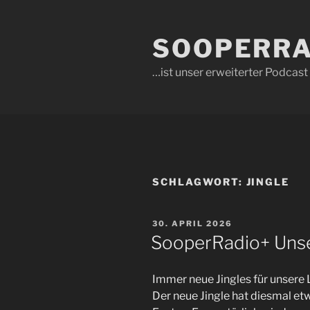
Zum
Inhalt
SOOPERRA
springen
…ist unser erweiterter Podcas
SCHLAGWORT:
JINGLE
VERÖFFENTLICHT
30. APRIL 2026
AM
SooperRadio+ Unse
Immer neue Jingles für unsere
Der neue Jingle hat diesmal et