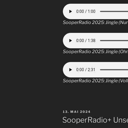
SooperRadio 2025: Jingle (Nur
SooperRadio 2025: Jingle (Oh
SooperRadio 2025: Jingle (Voll
VERÖFFENTLICHT
13. MAI 2024
AM
SooperRadio+ Unse