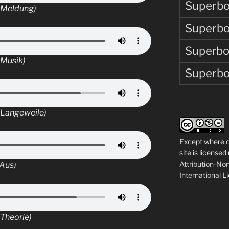
Superbo
e Meldung)
Superbo
Superbo
 Musik)
Superbo
 Langeweile)
Except where o
site is licensed
Attribution-N
/Aus)
International
Li
 Theorie)