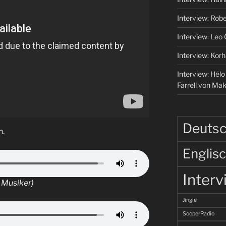
Interview: Robe
Interview: Leo
Interview: Korh
Interview: Hél
Farrell von Ma
Deuts
n.
Englis
Interv
 Musiker)
Jingle
SooperRadio