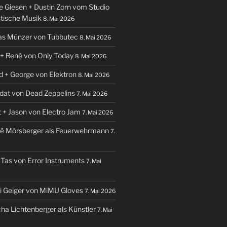
te Giesen + Dustin Zorn vom Studio
stische Musik
8. Mai 2026
ias Münzer von Tubbutec
8. Mai 2026
e + René von Only Today
8. Mai 2026
id + George von Elektron
8. Mai 2026
udat von Dead Zeppelins
7. Mai 2026
t + Jason von Electro Jam
7. Mai 2026
ré Mörsberger als Feuerwehrmann
7.
 Tas von Error Instruments
7. Mai
hi Geiger von MiMU Gloves
7. Mai 2026
cha Lichtenberger als Künstler
7. Mai