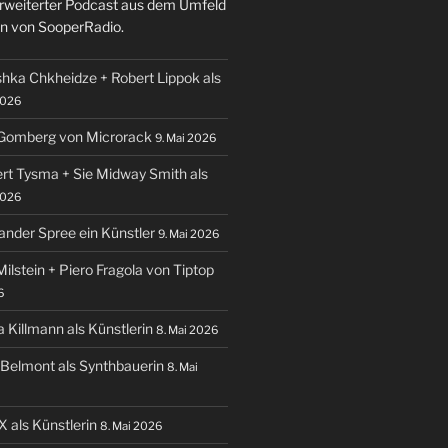
 erweiterter Podcast aus dem Umfeld
n von SooperRadio.
shka Chkheidze + Robert Lippok als
2026
 Gomberg von Microrack
9. Mai 2026
ert Tysma + Sie Midway Smith als
2026
ander Spree ein Künstler
9. Mai 2026
Milstein + Piero Fragola von Tiptop
6
a Killmann als Künstlerin
8. Mai 2026
a Belmont als Synthbauerin
8. Mai
X als Künstlerin
8. Mai 2026