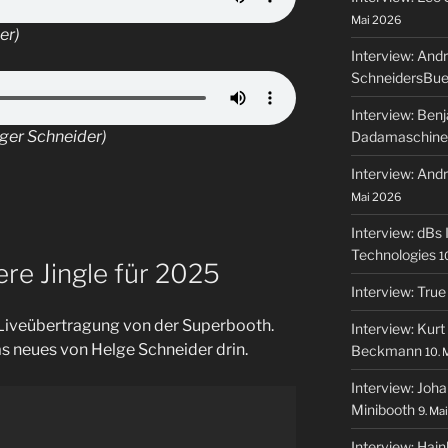
Mai 2026
er)
Interview: And
SchneidersBue
Interview: Ben
ger Schneider)
Dadamaschine
Interview: An
Mai 2026
Interview: dBs 
Technologies
1
re Jingle für 2025
Interview: True
 Liveübertragung von der Superbooth.
Interview: Kurt
s neues von Helge Schneider drin.
Beckmann
10. 
Interview: Joh
Minibooth
9. Ma
Interview: Hai