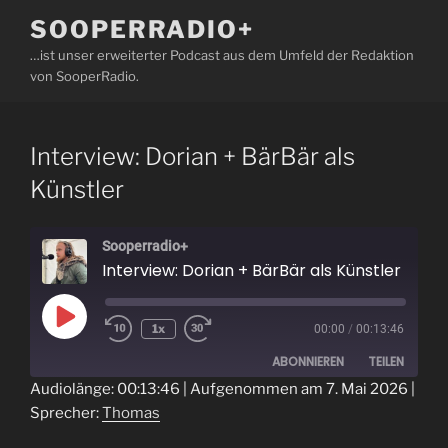
Zum
SOOPERRADIO+
Inhalt
…ist unser erweiterter Podcast aus dem Umfeld der Redaktion
springen
von SooperRadio.
Interview: Dorian + BärBär als
Künstler
Sooperradio+
Interview: Dorian + BärBär als Künstler
Play
1x
00:00
/
00:13:46
Episode
ABONNIEREN
TEILEN
Audiolänge: 00:13:46
|
Aufgenommen am 7. Mai 2026
|
Sprecher:
Thomas
TEILEN
RSS FEED