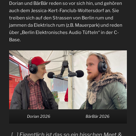
LINK
Dorian und BärBär reden so vor sich hin, und gehören
auch dem Jessica-Kert-Fanclub-Woltersdorf an. Sie
EMBED
treiben sich auf den Strassen von Berlin rum und
jammen da Elektrisch rum (z.B. Mauerpark) und reden
über „Berlin Elektronisches Audio Tüfteln“ in der C-
Base.
Dorian 2026
BärBär 2026
„[…] Eigentlich ist das so ein bisschen Meet &