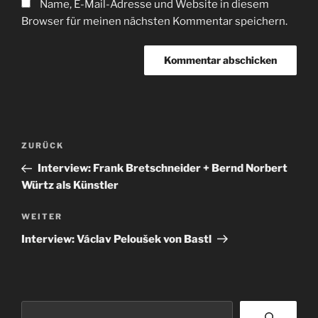
Name, E-Mail-Adresse und Website in diesem
Browser für meinen nächsten Kommentar speichern.
Beitragsnavigation
Vorheriger
ZURÜCK
Beitrag
Interview: Frank Bretschneider + Bernd Norbert
Würtz als Künstler
Nächster
WEITER
Beitrag
Interview: Václav Peloušek von Bastl
Suchen