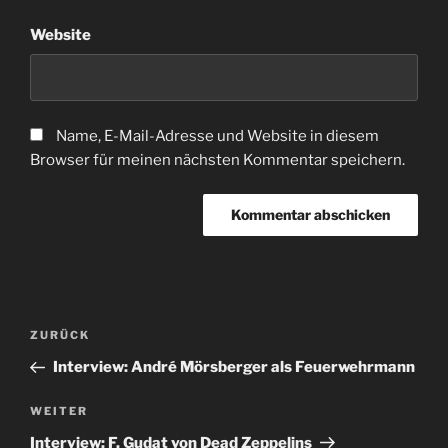
Website
Name, E-Mail-Adresse und Website in diesem
Browser für meinen nächsten Kommentar speichern.
Beitragsnavigation
Vorheriger
ZURÜCK
Beitrag
Interview: André Mörsberger als Feuerwehrmann
Nächster
WEITER
Beitrag
Interview: F. Gudat von Dead Zeppelins