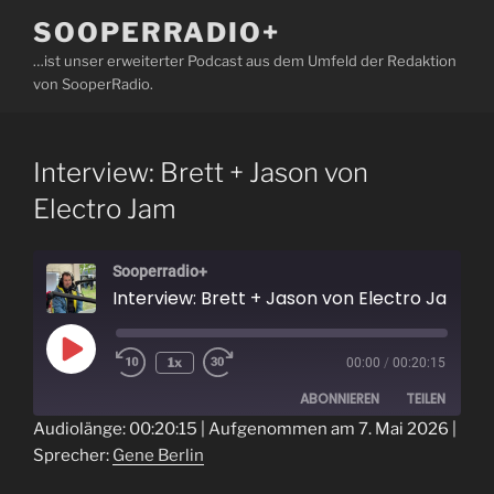
Zum
SOOPERRADIO+
Inhalt
…ist unser erweiterter Podcast aus dem Umfeld der Redaktion
springen
von SooperRadio.
Interview: Brett + Jason von
Electro Jam
Sooperradio+
Interview: Brett + Jason von Electro Jam
Play
1x
00:00
/
00:20:15
Episode
ABONNIEREN
TEILEN
Audiolänge: 00:20:15
|
Aufgenommen am 7. Mai 2026
|
Sprecher:
Gene Berlin
TEILEN
RSS FEED