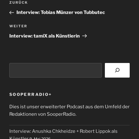
Vorheriger
ZURÜCK
Beitrag
Interview: Tobias Münzer von Tubbutec
Nächster
WEITER
Beitrag
Interview: tamiX als Künstlerin
Suchen
SOOPERRADIO+
Dies ist unser erweiterter Podcast aus dem Umfeld der
Redaktionen von SooperRadio.
Interview: Anushka Chkheidze + Robert Lippok als
Künstler
9. Mai 2026