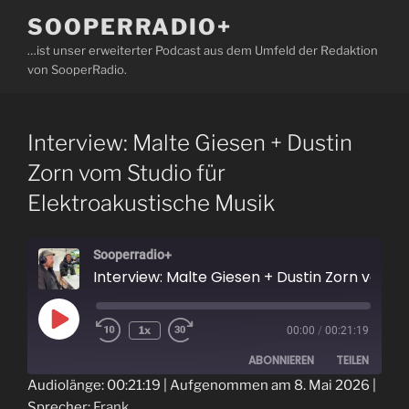
Zum
SOOPERRADIO+
Inhalt
…ist unser erweiterter Podcast aus dem Umfeld der Redaktion
springen
von SooperRadio.
Interview: Malte Giesen + Dustin
Zorn vom Studio für
Elektroakustische Musik
Sooperradio+
Interview: Malte Giesen + Dustin Zorn vom Studio für Elektroakustische Musik
Play
1x
00:00
/
00:21:19
Episode
ABONNIEREN
TEILEN
Audiolänge: 00:21:19
|
Aufgenommen am 8. Mai 2026
|
Sprecher:
Frank