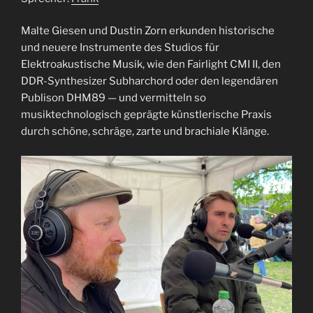
TEILEN
RSS FEED
LINK
Malte Giesen und Dustin Zorn erkunden historische
und neuere Instrumente des Studios für
EMBED
Elektroakustische Musik, wie den Fairlight CMI II, den
DDR-Synthesizer Subharchord oder den legendären
Publison DHM89 — und vermitteln so
musiktechnologisch geprägte künstlerische Praxis
durch schöne, schräge, zarte und brachiale Klänge.