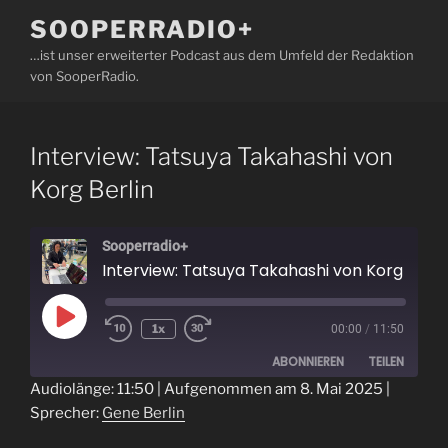
Zum
SOOPERRADIO+
Inhalt
…ist unser erweiterter Podcast aus dem Umfeld der Redaktion
springen
von SooperRadio.
Interview: Tatsuya Takahashi von
Korg Berlin
Sooperradio+
Interview: Tatsuya Takahashi von K
Play
1x
00:00
/
11:50
Episode
ABONNIEREN
TEILEN
Audiolänge: 11:50
|
Aufgenommen am 8. Mai 2025
|
Sprecher:
Gene Berlin
TEILEN
RSS FEED