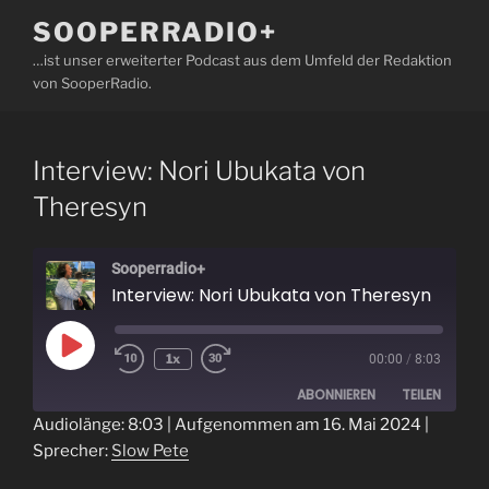
Zum
SOOPERRADIO+
Inhalt
…ist unser erweiterter Podcast aus dem Umfeld der Redaktion
springen
von SooperRadio.
Interview: Nori Ubukata von
Theresyn
Sooperradio+
Interview: Nori Ubukata von Theresyn
Play
1x
00:00
/
8:03
Episode
ABONNIEREN
TEILEN
Audiolänge: 8:03
|
Aufgenommen am 16. Mai 2024
|
Sprecher:
Slow Pete
TEILEN
RSS FEED