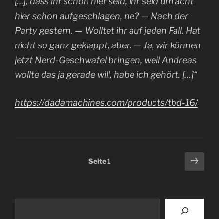
[…], dass ihr schon hier seid, ihr seid um acht
hier schon aufgeschlagen, ne? — Nach der
Party gestern. — Wolltet ihr auf jeden Fall. Hat
nicht so ganz geklappt, aber. — Ja, wir können
jetzt Nerd-Geschwafel bringen, weil Andreas
wollte das ja gerade will, habe ich gehört. […]“
https://dadamachines.com/products/tbd-16/
Seitennummerierung
Näch
Seite
1
Seit
der
Beiträge
Suchen