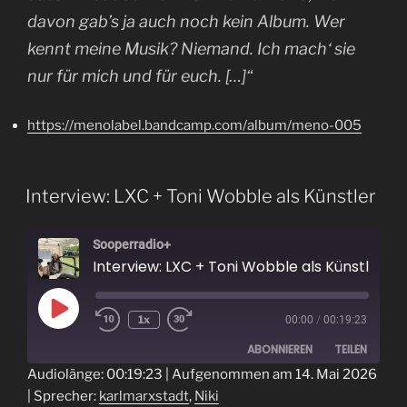
davon gab’s ja auch noch kein Album. Wer
kennt meine Musik? Niemand. Ich mach‘ sie
nur für mich und für euch. […]“
https://menolabel.bandcamp.com/album/meno-005
Interview: LXC + Toni Wobble als Künstler
Sooperradio+
Interview: LXC + Toni Wobble als Künstler
Play
1x
00:00
/
00:19:23
Episode
ABONNIEREN
TEILEN
Audiolänge: 00:19:23
|
Aufgenommen am 14. Mai 2026
| Sprecher:
karlmarxstadt
,
Niki
TEILEN