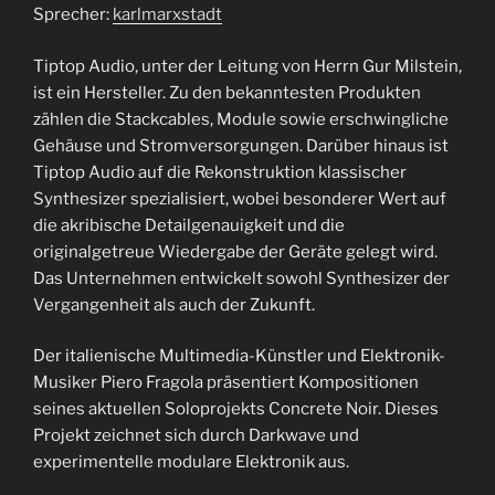
Sprecher:
karlmarxstadt
TEILEN
RSS FEED
LINK
Tiptop Audio, unter der Leitung von Herrn Gur Milstein,
ist ein Hersteller. Zu den bekanntesten Produkten
EMBED
zählen die Stackcables, Module sowie erschwingliche
Gehäuse und Stromversorgungen. Darüber hinaus ist
Tiptop Audio auf die Rekonstruktion klassischer
Synthesizer spezialisiert, wobei besonderer Wert auf
die akribische Detailgenauigkeit und die
originalgetreue Wiedergabe der Geräte gelegt wird.
Das Unternehmen entwickelt sowohl Synthesizer der
Vergangenheit als auch der Zukunft.
Der italienische Multimedia-Künstler und Elektronik-
Musiker Piero Fragola präsentiert Kompositionen
seines aktuellen Soloprojekts Concrete Noir. Dieses
Projekt zeichnet sich durch Darkwave und
experimentelle modulare Elektronik aus.