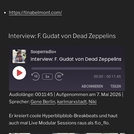
https://tinabelmont.com/
Interview: F. Gudat von Dead Zeppelins
Sooperradio+
Interview: F. Gudat von Dead Zeppelins
Play
1x
00:00
/
00:11:45
Episode
ABONNIEREN
TEILEN
Audiolänge: 00:11:45
|
Aufgenommen am 7. Mai 2026
|
Sprecher:
Gene Berlin
,
karlmarxstadt
,
Niki
TEILEN
RSS FEED
LINK
Er kreiert coole Hyperblipblob-Breakbeats und haut
auch mal Live Modular Sessions raus als fl.o_flo.
EMBED