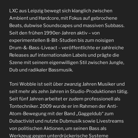
RSS FEED
LINK
LXC aus Leipzig bewegt sich klanglich zwischen
Ambient und Hardcore, mit Fokus auf gebrochene
EMBED
Beats, dubwise Soundscapes und massiven Subbass.
Seit den frühen 1990er-Jahren aktiv – von
experimentellen 8-Bit-Studien bis zum noisigen
Drum-&-Bass-Liveact – veröffentlichte er zahlreiche
Releases auf internationalen Labels und prägte die
Szene mit seinem eigenwilligen Stil zwischen Jungle,
Dub und radikaler Bassmusik.
Toni Wobble ist seit über zwanzig Jahren Musiker und
seit mehr als zehn Jahren in Studio-Produktionen tätig.
Seit fünf Jahren arbeitet er zudem professionell als
Tontechniker. 2009 wurde er im Rahmen der Anti-
Atom-Bewegung mit der Band „Gaggeldub“ zum
Dubactivist und nutzte Dubmusik sowie Livestreams
von politischen Aktionen, um seinen Bass als
Werkzeug gegen unterdrückerische Systeme