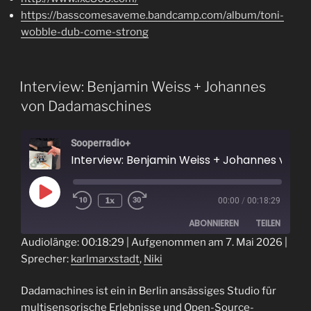
https://basscomesaveme.bandcamp.com/album/toni-
wobble-dub-come-strong
Interview: Benjamin Weiss + Johannes
von Dadamaschines
Sooperradio+
Interview: Benjamin Weiss + Johannes von Dadamaschines
Play
1x
00:00
/
00:18:29
Episode
ABONNIEREN
TEILEN
Audiolänge: 00:18:29
|
Aufgenommen am 7. Mai 2026
|
Sprecher:
karlmarxstadt
,
Niki
TEILEN
RSS FEED
LINK
Dadamachines ist ein in Berlin ansässiges Studio für
multisensorische Erlebnisse und Open-Source-