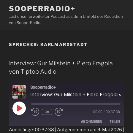
Zum
SOOPERRADIO+
Inhalt
…ist unser erweiterter Podcast aus dem Umfeld der Redaktion
springen
von SooperRadio.
SPRECHER:
KARLMARXSTADT
Interview: Gur Milstein + Piero Fragola
von Tiptop Audio
Sooperradio+
Interview: Gur Milstein + Piero Fragola von Tiptop Audio
Play
1x
00:00
/
00:37:38
Episode
ABONNIEREN
TEILEN
Audiolänge: 00:37:38
|
Aufgenommen am 9. Mai 2026
|